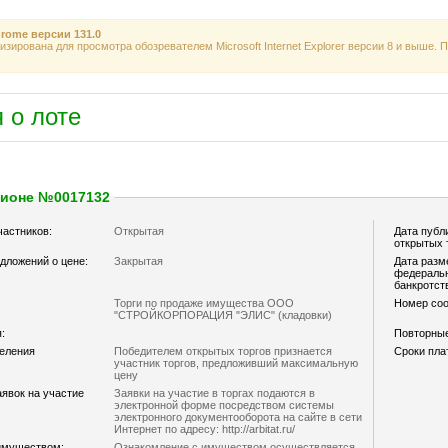
rome
версии
131.0
зирована для просмотра обозревателем Microsoft Internet Explorer версии 8 и выше.
 о лоте
ционе №0017132
частников:
Открытая
Дата публ
открытых 
дложений о цене:
Закрытая
Дата разм
федеральн
банкротст
Торги по продаже имущества ООО
Номер со
"СТРОЙКОРПОРАЦИЯ "ЭЛИС" (кладовки)
:
Повторные
деления
Победителем открытых торгов признается
Сроки пла
участник торгов, предложивший максимальную
цену
явок на участие
Заявки на участие в торгах подаются в
электронной форме посредством системы
электронного документооборота на сайте в сети
Интернет по адресу: http://arbitat.ru/
имуществом:
Ознакомление с имуществом осуществляется