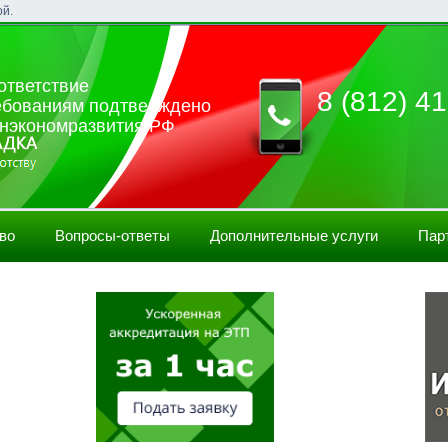
ой.
ответствие
8 (812) 41
ебованиям подтверждено
нэкономразвития РФ
во
Вопросы-ответы
Дополнительные услуги
Пар