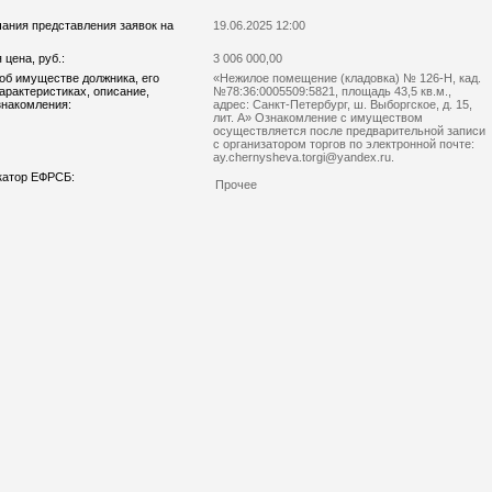
чания представления заявок на
19.06.2025 12:00
цена, руб.:
3 006 000,00
об имуществе должника, его
«Нежилое помещение (кладовка) № 126-Н, кад.
характеристиках, описание,
№78:36:0005509:5821, площадь 43,5 кв.м.,
знакомления:
адрес: Санкт-Петербург, ш. Выборгское, д. 15,
лит. А» Ознакомление с имуществом
осуществляется после предварительной записи
с организатором торгов по электронной почте:
ay.​chernysheva.​torgi@yandex.​ru.​
катор ЕФРСБ:
Прочее