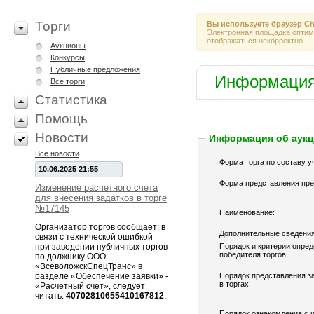
Торги
Вы используете браузер
Ch
Электронная площадка оптими
отображаться некорректно.
Аукционы
Конкурсы
Публичные предложения
Информация
Все торги
Статистика
Помощь
Новости
Информация об аук
Все новости
Форма торга по составу у
10.06.2025 21:55
Форма представления пре
Изменение расчетного счета
для внесения задатков в торге
№17145
Наименование:
Организатор торгов сообщает: в
Дополнительные сведения
связи с технической ошибкой
при заведении публичных торгов
Порядок и критерии опре
победителя торгов:
по должнику ООО
«ВсеволожскСпецТранс» в
разделе «Обеспечение заявки» -
Порядок представления за
в торгах:
«Расчетный счет», следует
читать:
40702810655410167812
.
Порядок ознакомления с 