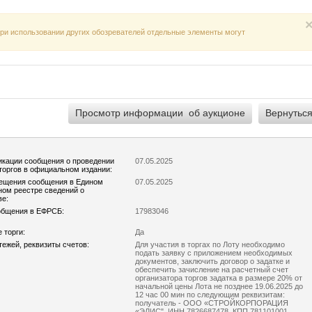
 При использовании других обозревателей отдельные элементы могут
икации сообщения о проведении
07.05.2025
торгов в официальном издании:
ещения сообщения в Едином
07.05.2025
ом реестре сведений о
ве:
общения в ЕФРСБ:
17983046
 торги:
Да
тежей, реквизиты счетов:
Для участия в торгах по Лоту необходимо
подать заявку с приложением необходимых
документов, заключить договор о задатке и
обеспечить зачисление на расчетный счет
организатора торгов задатка в размере 20% от
начальной цены Лота не позднее 19.06.2025 до
12 час 00 мин по следующим реквизитам:
получатель - ООО «СТРОЙКОРПОРАЦИЯ
«ЭЛИС", ИНН 7826687478, КПП 781101001,