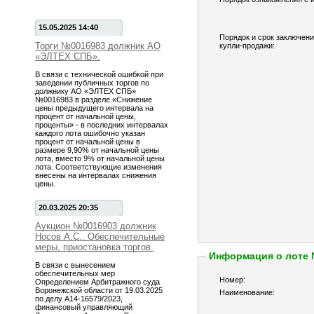
15.05.2025 14:40
Порядок и срок заключени
Торги №0016983 должник АО
купли-продажи:
«ЭЛТЕХ СПБ».
В связи с технической ошибкой при
заведении публичных торгов по
должнику АО «ЭЛТЕХ СПБ»
№0016983 в разделе «Снижение
цены предыдущего интервала на
процент от начальной цены,
проценты» - в последних интервалах
каждого лота ошибочно указан
процент от начальной цены в
размере 9,90% от начальной цены
лота, вместо 9% от начальной цены
лота. Соответствующие изменения
внесены на интервалах снижения
цены.
20.03.2025 20:35
Аукцион №0016903 должник
Носов А.С.. Обеспечительные
меры, приостановка торгов.
Информация о лоте
В связи с вынесением
обеспечительных мер
Номер:
Определением Арбитражного суда
Воронежской области от 19.03.2025
Наименование:
по делу А14-16579/2023,
финансовый управляющий