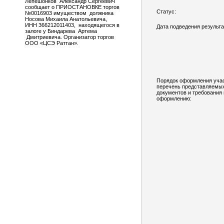
Лепешонков Александр Сергеевич
сообщает о ПРИОСТАНОВКЕ торгов
Статус:
№0016903 имуществом должника
Носова Михаила Анатольевича,
ИНН 366212011403, находящегося в
Дата подведения результа
залоге у Биндарева Артема
Дмитриевича. Организатор торгов
ООО «ЦСЭ Раттан».
Порядок оформления учас
перечень представляемы
документов и требования 
оформлению: