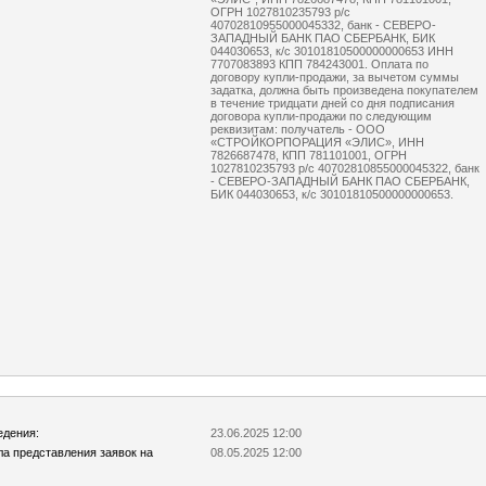
ОГРН 1027810235793 р/с
40702810955000045332, банк - СЕВЕРО-
ЗАПАДНЫЙ БАНК ПАО СБЕРБАНК, БИК
044030653, к/с 30101810500000000653 ИНН
7707083893 КПП 784243001. Оплата по
договору купли-продажи, за вычетом суммы
задатка, должна быть произведена покупателем
в течение тридцати дней со дня подписания
договора купли-продажи по следующим
реквизитам: получатель - ООО
«СТРОЙКОРПОРАЦИЯ «ЭЛИС», ИНН
7826687478, КПП 781101001, ОГРН
1027810235793 р/с 40702810855000045322, банк
- СЕВЕРО-ЗАПАДНЫЙ БАНК ПАО СБЕРБАНК,
БИК 044030653, к/с 30101810500000000653.
едения:
23.06.2025 12:00
ла представления заявок на
08.05.2025 12:00