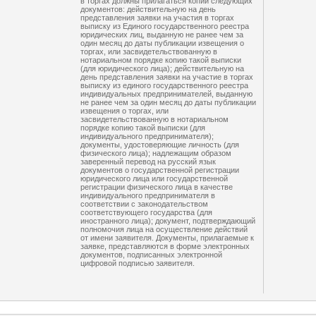
в торгах должны прилагаться копии следующих
документов: действительную на день
представления заявки на участия в торгах
выписку из Единого государственного реестра
юридических лиц, выданную не ранее чем за
один месяц до даты публикации извещения о
торгах, или засвидетельствованную в
нотариальном порядке копию такой выписки
(для юридического лица); действительную на
день представления заявки на участие в торгах
выписку из единого государственного реестра
индивидуальных предпринимателей, выданную
не ранее чем за один месяц до даты публикации
извещения о торгах, или
засвидетельствованную в нотариальном
порядке копию такой выписки (для
индивидуального предпринимателя);
документы, удостоверяющие личность (для
физического лица); надлежащим образом
заверенный перевод на русский язык
документов о государственной регистрации
юридического лица или государственной
регистрации физического лица в качестве
индивидуального предпринимателя в
соответствии с законодательством
соответствующего государства (для
иностранного лица); документ, подтверждающий
полномочия лица на осуществление действий
от имени заявителя. Документы, прилагаемые к
заявке, представляются в форме электронных
документов, подписанных электронной
цифровой подписью заявителя.