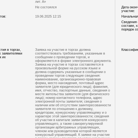
лит. А»
Не состоялся
Дата окон
участие:
тов:
19.06.2025 12:15
Начальная 
Сведения 
составе, 
порядок о
тия в торгах,
Заявка на участие в торгах должна
Классифи
х заявителями
соответствовать требованиям, указанным в
к их
сообщении о проведении торгов, и
оформляется в форме электронного документа.
Заявка на участие в торгах составляется в
произвольной форме на русском языке и
должна содержать указанные в сообщении о
проведении торгов следующие сведения:
наименование, организационно-правовая
форма, место нахождения, почтовый адрес
заявителя (для юридического лица); фамилия,
имя, отчество, паспортные данные, сведения о
месте жительства заявителя (для физического
лица); номер контактного телефона, адрес
электронной почты заявителя; сведения о
наличии или об отсутствии заинтересованности
заявителя по отношению к должнику,
кредиторам, конкурсному управляющему и о
характере этой заинтересованности; сведения
об участии в капитале заявителя конкурсного
управляющего, а также саморегулируемой
организации арбитражных управляющих,
членом или руководителем которой является
конкурсный управляющий. К заявке на участие