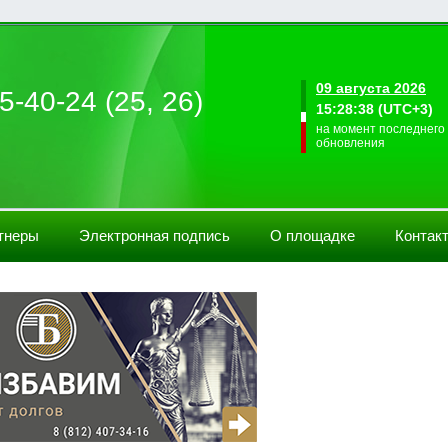
09 августа 2026
5-40-24 (25, 26)
15:28:38 (UTC+3)
на момент последнего
обновления
тнеры
Электронная подпись
О площадке
Контак