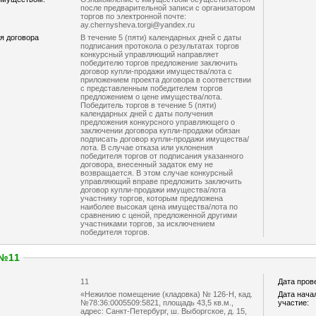
после предварительной записи с организатором
торгов по электронной почте:
ay.chernysheva.torgi@yandex.ru
я договора
В течение 5 (пяти) календарных дней с даты
подписания протокола о результатах торгов
конкурсный управляющий направляет
победителю торгов предложение заключить
договор купли-продажи имущества/лота с
приложением проекта договора в соответствии
с представленным победителем торгов
предложением о цене имущества/лота.
Победитель торгов в течение 5 (пяти)
календарных дней с даты получения
предложения конкурсного управляющего о
заключении договора купли-продажи обязан
подписать договор купли-продажи имущества/
лота. В случае отказа или уклонения
победителя торгов от подписания указанного
договора, внесенный задаток ему не
возвращается. В этом случае конкурсный
управляющий вправе предложить заключить
договор купли-продажи имущества/лота
участнику торгов, которым предложена
наиболее высокая цена имущества/лота по
сравнению с ценой, предложенной другими
участниками торгов, за исключением
победителя торгов.
 №11
11
Дата пров
«Нежилое помещение (кладовка) № 126-Н, кад.
Дата нача
№78:36:0005509:5821, площадь 43,5 кв.м.,
участие:
адрес: Санкт-Петербург, ш. Выборгское, д. 15,